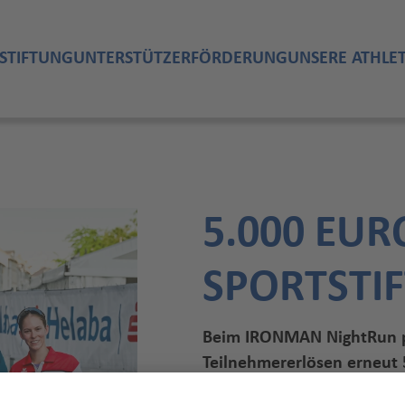
STIFTUNG
UNTERSTÜTZER
FÖRDERUNG
UNSERE ATHLE
5.000 EUR
SPORTSTI
Beim IRONMAN NightRun p
Teilnehmererlösen erneut 
zusammen.