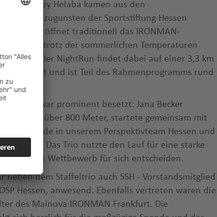
resented by Helaba kamen aus den
5.000 Euro zugunsten der Sportstiftung Hessen
endlauf eröffnet traditionell das IRONMAN-
und sorgte trotz der sommerlichen Temperaturen
Stimmung. Der NightRun findet dabei auf einer 3,3 km
s Mains statt und ist Teil des Rahmenprogramms rund
urt.
3 x 3,3 km war prominent besetzt: Jana Becker
pameisterin über 800 Meter, startete gemeinsam mit
albach), beide in unserem Perspektivteam Hessen und
Athletics). Das Trio nutzte den Lauf für eine starke
konnte den Wettbewerb für sich entscheiden.
r neben dem Staffeltrio auch SSH - Vorstandsmitglied
 OSP Hessen, anwesend. Ebenfalls vertreten waren die
lter des Mainova IRONMAN Frankfurt. Die