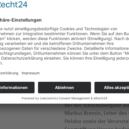
Beim IRONMAN NightRun p
Teilnehmererlösen erneut 
zusammen. Der beliebte Ab
Wochenende in Frankfurt 
erneut für eine sehr gute 
langen Strecke entlang de
um den IRONMAN in Frankf
Auch die SSH-Staffel über 
(Königstein LV), U20-Euro
Carolina Schäfer (TG Schw
Finn Kohlenbach (Frankfurt 
gemeinsame Leistung und 
Bei der Scheckübergabe wa
Markus Kremin, Leiter des
Helaba sowie der Veransta