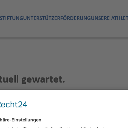
STIFTUNG
UNTERSTÜTZER
FÖRDERUNG
UNSERE ATHLE
uell gewartet.
ird das System für Förderanträge noch einen weiteren