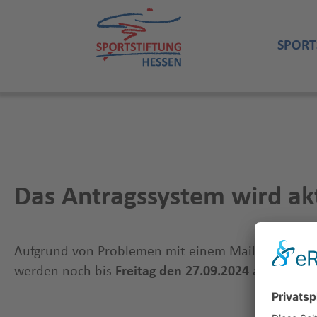
SPORT
Das Antragssystem wird akt
Aufgrund von Problemen mit einem Mail-Verteiler w
werden noch bis
Freitag den 27.09.2024
andauern.