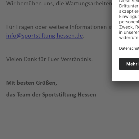
Wir bemühen uns, die Wartungsarbeiten so schnell
Für Fragen oder weitere Informationen stehen wir 
info@sportstiftung-hessen.de
.
Vielen Dank für Euer Verständnis.
Mit besten Grüßen,
das Team der Sportstiftung Hessen