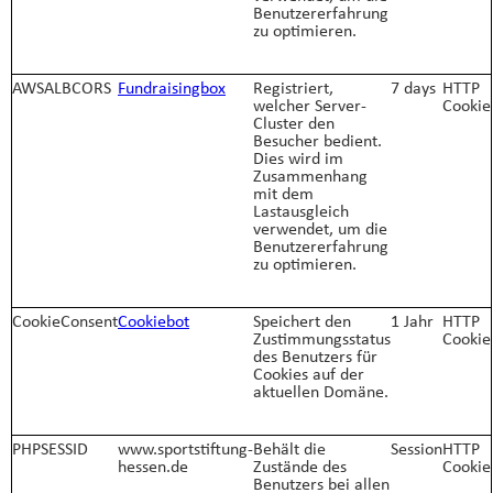
Benutzererfahrung
zu optimieren.
AWSALBCORS
Fundraisingbox
Registriert,
7 days
HTTP
welcher Server-
Cookie
Cluster den
Besucher bedient.
Dies wird im
Zusammenhang
mit dem
Lastausgleich
verwendet, um die
Benutzererfahrung
zu optimieren.
CookieConsent
Cookiebot
Speichert den
1 Jahr
HTTP
Zustimmungsstatus
Cookie
des Benutzers für
Cookies auf der
aktuellen Domäne.
PHPSESSID
www.sportstiftung-
Behält die
Session
HTTP
hessen.de
Zustände des
Cookie
Benutzers bei allen