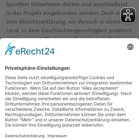
Sportfest teilnehmen dürfen und anschließend
in das Projekt eingebunden werden. Doch es ist
eine Absichtserklärung, ein Versuch in einem
Land, in dem Geschlechtergerechtigkeit praktisch
nicht existiert. Nashwan: „Frauen einzubinden,
das ist im Jemen sehr schwer.“
Schon bald, wenn er und sein Team von ihrer
nicht ganz ungefährlichen Reise hoffentlich
unbeschadet zurückgekehrt sein werden,
werden wir mehr wissen und auf der Homepage
über den Stand der Dinge berichten.